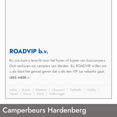
ROADVIP b.v.
Bij ons kunt u terecht voor het huren of kopen van buscampers.
Ook verhuren we campers van derden. Bij ROADVIP willen we
u als klant het gevoel geven dat u als een VIP op vakantie gaat.
LEES MEER »
Adria
Bravia
Bürstner
Chausson
Dethleffs
Hobby
Hymer
Knaus
Pössl
Volkswagen
Camperbeurs Hardenberg