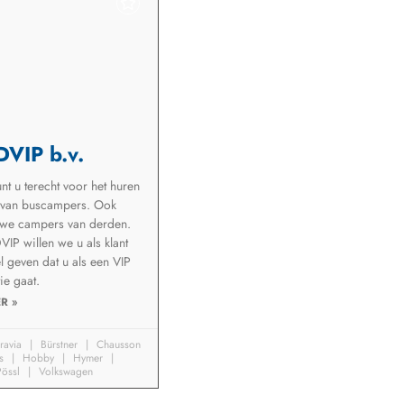
VIP b.v.
unt u terecht voor het huren
 van buscampers. Ook
 we campers van derden.
IP willen we u als klant
l geven dat u als een VIP
ie gaat.
R »
ravia
Bürstner
Chausson
fs
Hobby
Hymer
össl
Volkswagen