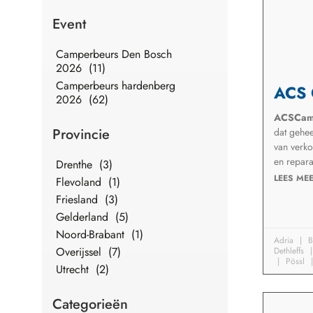
Event
Camperbeurs Den Bosch
2026 (11)
Camperbeurs hardenberg
ACS 
2026 (62)
ACSCam
Provincie
dat gehee
van verk
en repara
Drenthe (3)
LEES MEE
Flevoland (1)
Friesland (3)
Gelderland (5)
Noord-Brabant (1)
Adria
B
Overijssel (7)
Dethleffs
Pössl
Utrecht (2)
Categorieën