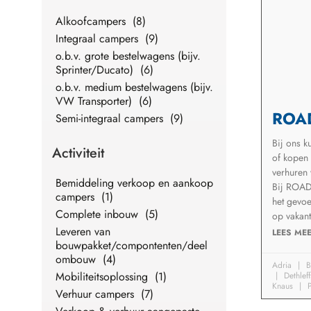
Alkoofcampers (8)
Integraal campers (9)
o.b.v. grote bestelwagens (bijv.
Sprinter/Ducato) (6)
o.b.v. medium bestelwagens (bijv.
VW Transporter) (6)
ROAD
Semi-integraal campers (9)
Bij ons k
Activiteit
of kopen
verhuren
Bemiddeling verkoop en aankoop
Bij ROADV
campers (1)
het gevoe
Complete inbouw (5)
op vakant
Leveren van
LEES MEE
bouwpakket/compontenten/deel
ombouw (4)
Adria
B
Mobiliteitsoplossing (1)
Dethlef
Knaus
P
Verhuur campers (7)