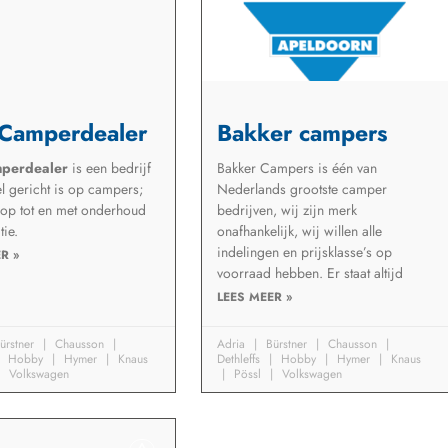
Camperdealer
Bakker campers
perdealer
is een bedrijf
Bakker Campers is één van
l gericht is op campers;
Nederlands grootste camper
oop tot en met onderhoud
bedrijven, wij zijn merk
tie.
onafhankelijk, wij willen alle
indelingen en prijsklasse’s op
R »
voorraad hebben. Er staat altijd
LEES MEER »
ürstner
Chausson
Adria
Bürstner
Chausson
Hobby
Hymer
Knaus
Dethleffs
Hobby
Hymer
Knaus
Volkswagen
Pössl
Volkswagen