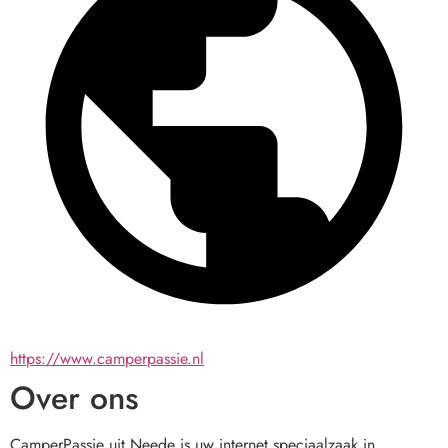
https://www.camperpassie.nl
Over ons
CamperPassie uit Neede is uw internet speciaalzaak in 