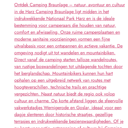
Ontdek Camping Braunlage – natuur, avontuur en cultuur
in de Harz Camping Braunlage ligt midden in het
indrukwekkende Nationaal Park Harz en is de ideale
bestemming voor camperaars die houden van natuur,
comfort en afwisseling. Onze ruime camperplaatsen en
moderne sanitaire voorzieningen vormen een fijne
uitvalsbasis voor een ontspannen én actieve vakantie. De
omgeving nodigt uit tot wandelen en mountainbiken.
Direct vanaf de camping starten talloze wandelroutes,
van rustige boswandelingen tot uitdagende tochten door
het berglandschap. Mountainbikers kunnen hun hart
ophalen op een uitgebreid netwerk van routes met
hoogteverschillen, technische trails en prachtige
vergezichten. Naast natuur biedt de regio ook volop
cultuur en charme. Op korte afstand liggen de sfeervolle
vakwerkstadjes Wernigerode en Goslar, ideaal voor een
dagje slenteren door historische straatjes, gezellige
terrasjes en indrukwekkende bezienswaardigheden. Of je