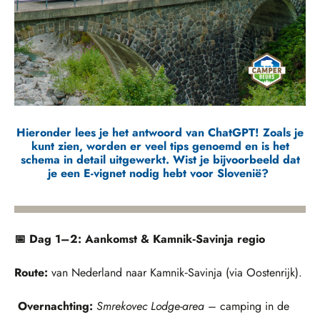
Hieronder lees je het antwoord van ChatGPT! Zoals je
kunt zien, worden er veel tips genoemd en is het
schema in detail uitgewerkt. Wist je bijvoorbeeld dat
je een E-vignet nodig hebt voor Slovenië?
📅 Dag 1–2: Aankomst & Kamnik‑Savinja regio
Route:
van Nederland naar Kamnik‑Savinja (via Oostenrijk).
Overnachting:
Smrekovec Lodge-area
– camping in de