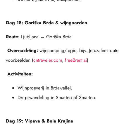
Dag 18: Goriška Brda & wijngaarden
Route:
Ljubljana → Goriška Brda
Overnachting:
wijncamping/regio, bijv. Jeruzalem-route
voorbeelden (
cntraveler.com
,
free2rent.si
)
Activiteiten:
Wijnproeverij in Brda-vallei.
Dorpswandeling in Smartno of Šmartno.
Dag 19: Vipava & Bela Krajina