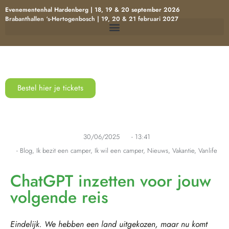
Evenementenhal Hardenberg | 18, 19 & 20 september 2026
Brabanthallen ‘s-Hertogenbosch | 19, 20 & 21 februari 2027
Bestel hier je tickets
30/06/2025
-
13:41
-
Blog
,
Ik bezit een camper
,
Ik wil een camper
,
Nieuws
,
Vakantie
,
Vanlife
ChatGPT inzetten voor jouw
volgende reis
Eindelijk.
W
e
h
e
b
b
en een land uitgekozen, maar nu komt