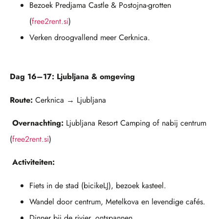
Bezoek Predjama Castle & Postojna-grotten
(
free2rent.si
)
Verken droogvallend meer Cerknica.
Dag 16–17: Ljubljana & omgeving
Route:
Cerknica → Ljubljana
Overnachting:
Ljubljana Resort Camping of nabij centrum
(
free2rent.si
)
Activiteiten:
Fiets in de stad (bicikeLJ), bezoek kasteel.
Wandel door centrum, Metelkova en levendige cafés.
Dinner bij de rivier, ontspannen.