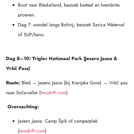
Boot naar Bled-eiland, bezoek kasteel en kremšnita
proeven.
Dag 7: wandel langs Bohinj, bezoek Savica Waterval
of SUP/kano.
Dag 8–10: Triglav Nationaal Park (Jezero Jasna &
Vršič Pass)
Route:
Bled → Jezero Jasna (bij Kranjska Gora) → Vršič pas
naar Soča-vallei (
twodrift.com
)
Overnachting:
Jezero Jasna: Camp Špik of camperplek
(
twodrift.com
)