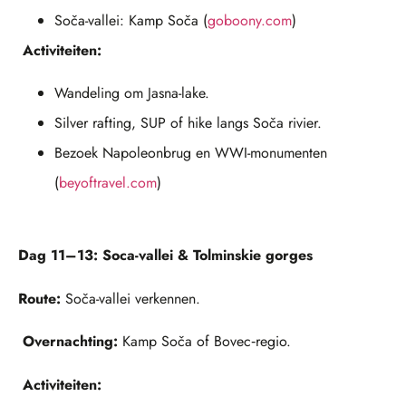
Soča-vallei: Kamp Soča (
goboony.com
)
Activiteiten:
Wandeling om Jasna-lake.
Silver rafting, SUP of hike langs Soča rivier.
Bezoek Napoleonbrug en WWI-monumenten
(
beyoftravel.com
)
Dag 11–13: Soca-vallei & Tolminskie gorges
Route:
Soča-vallei verkennen.
Overnachting:
Kamp Soča of Bovec‑regio.
Activiteiten: