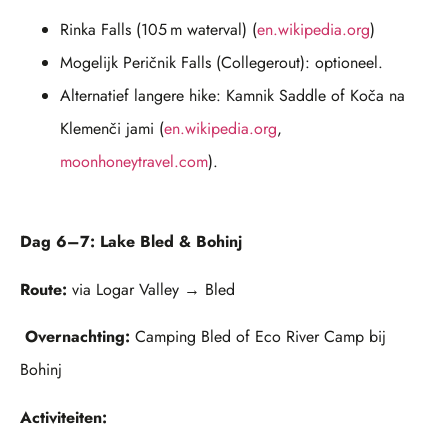
Rinka Falls (105 m waterval) (
en.wikipedia.org
)
Mogelijk Peričnik Falls (Collegerout): optioneel.
Alternatief langere hike: Kamnik Saddle of Koča na
Klemenči jami (
en.wikipedia.org
,
moonhoneytravel.com
).
Dag 6–7: Lake Bled & Bohinj
Route:
via Logar Valley → Bled
Overnachting:
Camping Bled of Eco River Camp bij
Bohinj
Activiteiten: