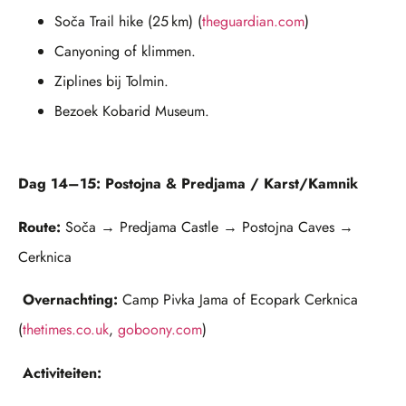
Soča Trail hike (25 km) (
theguardian.com
)
Canyoning of klimmen.
Ziplines bij Tolmin.
Bezoek Kobarid Museum.
Dag 14–15: Postojna & Predjama / Karst/Kamnik
Route:
Soča → Predjama Castle → Postojna Caves →
Cerknica
Overnachting:
Camp Pivka Jama of Ecopark Cerknica
(
thetimes.co.uk
,
goboony.com
)
Activiteiten: