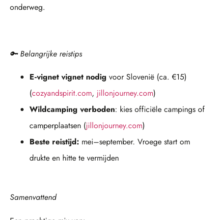
onderweg.
🔑 Belangrijke reistips
E‑vignet vignet nodig
voor Slovenië (ca. €15)
(
cozyandspirit.com
,
jillonjourney.com
)
Wildcamping verboden
: kies officiële campings of
camperplaatsen (
jillonjourney.com
)
Beste reistijd:
mei–september. Vroege start om
drukte en hitte te vermijden
Samenvattend