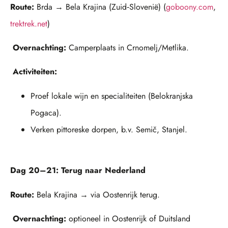
Route:
Brda → Bela Krajina (Zuid‑Slovenië) (
goboony.com
,
trektrek.net
)
Overnachting:
Camperplaats in Crnomelj/Metlika.
Activiteiten:
Proef lokale wijn en specialiteiten (Belokranjska
Pogaca).
Verken pittoreske dorpen, b.v. Semič, Stanjel.
Dag 20–21: Terug naar Nederland
Route:
Bela Krajina → via Oostenrijk terug.
Overnachting:
optioneel in Oostenrijk of Duitsland