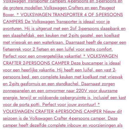
Volkswagen Transporter campers 4-persoons en 5-persoons en
de grotere modellen Volkswagen Crafters en een Peugeot
Boxer. * VOLKSWAGEN TRANSPORTER 4 OF 5-PERSOONS
CAMPERS De Volkswagen Transporter is ideaal voor je
avonturen. Hij is uitgerust met een 2of 3-persoons slaapbank en
een slaaphefdak, een keuken met 2-pits gasstel, een koelkast
met vriesvak en een waterkraan. Daarnaast heeft de camper een
fietsenrek voor 2 fietsen en een luifel voor extra comfort.
Perfect voor een onvergetelijke vakantie! * VOLKSWAGEN
CRAFTER 2-PERSOONS CAMPER Deze buscamper is ideaal
voor een heerlijke vakantie. Hij heeft een luifel, een vast 2-
persoons bed, een complete keuken met koelkast met vriesvak
en 2-pits gasfornuis en een standkachel. Daarnaast zorgen
zonnepanelen en een omvormer naar 220V voor duurzame
energie, terwijl er voldoende opbergruimte is, inclusief een kast
voor de porta potti. Perfect voor jouw avontuur! *
VOLKSWAGEN CRAFTER 4-PERSOONS CAMPER Nieuw dit
seizoen is de Volkswagen Crafter 4-persoons camper. Deze
camper heeft dezelfde complete inbouw en voorzieningen als